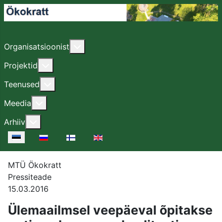
Lisa sellest: Organisatsioonist
Organisatsioonist
Lisa sellest: Projektid
Projektid
Lisa sellest: Teenused
Teenused
Lisa sellest: Meedia
Meedia
Lisa sellest: Arhiiv
Arhiiv
Vali keel
MTÜ Ökokratt
Pressiteade
15.03.2016
Ülemaailmsel veepäeval õpitakse