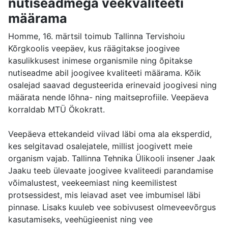
nutiseadmega veekvaliteeti
määrama
Homme, 16. märtsil toimub Tallinna Tervishoiu
Kõrgkoolis veepäev, kus räägitakse joogivee
kasulikkusest inimese organismile ning õpitakse
nutiseadme abil joogivee kvaliteeti määrama. Kõik
osalejad saavad degusteerida erinevaid joogivesi ning
määrata nende lõhna- ning maitseprofiile. Veepäeva
korraldab MTÜ Ökokratt.
Veepäeva ettekandeid viivad läbi oma ala eksperdid,
kes selgitavad osalejatele, millist joogivett meie
organism vajab. Tallinna Tehnika Ülikooli insener Jaak
Jaaku teeb ülevaate joogivee kvaliteedi parandamise
võimalustest, veekeemiast ning keemilistest
protsessidest, mis leiavad aset vee imbumisel läbi
pinnase. Lisaks kuuleb vee sobivusest olmeveevõrgus
kasutamiseks, veehügieenist ning vee