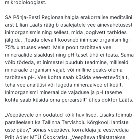
mikrobioloogiast.
SA Põhja-Eesti Regionaalhaigla erakorralise meditsiini
arst Lilian Lääts räägib osalejatele vee ainevahetusest
inimorganismis ning sellest, mida joogivett tarbides
jälgida. „Teada olevalt koosneb inimese organism ligi
75% ulatuses veest. Meie poolt tarbitava vee
mineraalide sisaldust ning pH taset tihti ei teata. Sama
võib tõdeda, et inimestel puudub teadmine, milliseid
mineraale organism vajab või milline peaks olema
tarbitava pH. Vee kohta saab küsida vee-ettevõtjalt,
teha vee analüüsi või lugeda mineraalvee etiketilt.
Inimorganismi mineraalide vajaduse ja pH taseme
kohta saab küsida oma perearstilt“ ütles doktor Lääts.
„Veepäevale on oodatud kõik huvilised. Lisaks toimub
paralleelselt ka Tallinna Tervishoiu Kõrgkooli lahtiste
uste päev,“ sõnas veepäeva korraldaja ja eestvedaja
Priit Adler MTÜ Ökokratist. „Veepäeva tähistatakse