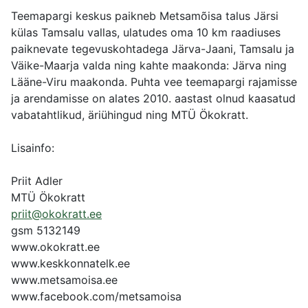
Teemapargi keskus paikneb Metsamõisa talus Järsi
külas Tamsalu vallas, ulatudes oma 10 km raadiuses
paiknevate tegevuskohtadega Järva-Jaani, Tamsalu ja
Väike-Maarja valda ning kahte maakonda: Järva ning
Lääne-Viru maakonda. Puhta vee teemapargi rajamisse
ja arendamisse on alates 2010. aastast olnud kaasatud
vabatahtlikud, äriühingud ning MTÜ Ökokratt.
Lisainfo:
Priit Adler
MTÜ Ökokratt
priit@okokratt.ee
gsm 5132149
www.okokratt.ee
www.keskkonnatelk.ee
www.metsamoisa.ee
www.facebook.com/metsamoisa