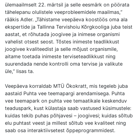
ülemaailmselt 22. märtsil ja selle eesmärk on pöörata
tähelepanu olulistele veeprobleemidele maailmas,“
rääkis Adler. „Tähistame veepäeva koostöös oma ala
ekspertide ja Tallinna Tervishoiu Kõrgkooliga juba teist
aastat, et rõhutada joogivee ja inimese organismi
vahelist otsest seost. Tõstes inimeste teadlikkust
joogivee kvaliteedist ja selle mõjust organismile,
aitame toetada inimeste terviseteadlikkust ning
suurendada nende kontrolli oma tervise ja valikute
üle,“ lisas ta.
Veepäeva korraldab MTÜ Ökokratt, mis tegeleb juba
aastaid Puhta vee teemapargi arendamisega. Puhta
vee teemapark on puhta vee temaatikale keskenduv
teaduspark, kust külastaja saab vastused küsimustele:
kuidas tekib puhas põhjavesi – joogivesi; kuidas sõltub
elu puhtast veest ja millest sõltub vee kvaliteet ning
saab osa interaktiivsetest õppeprogrammidest.