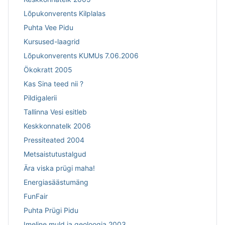
Lõpukonverents Kilplalas
Puhta Vee Pidu
Kursused-laagrid
Lõpukonverents KUMUs 7.06.2006
Ökokratt 2005
Kas Sina teed nii ?
Pildigalerii
Tallinna Vesi esitleb
Keskkonnatelk 2006
Pressiteated 2004
Metsaistutustalgud
Ära viska prügi maha!
Energiasäästumäng
FunFair
Puhta Prügi Pidu
Imeline muld ja geoloogia 2003