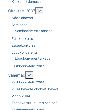
Konkursi tulemused
Lisa sellest: Ökokratt 2007
Ökokratt 2007
Nädalakavad
Seminarid
Seminaride ettekanded
Fotokonkurss
Esseekonkurss
Lõpukonverents
Lõpukonverentsi kava
Keskkonnatelk 2007
Lisa sellest: Vanemad
Vanemad
Keskkonnatelk 2004
2004 kevade ökokrati kavad
Video 2004
Tootjavastutus - mis see on?
Keskkonnatelk 2005