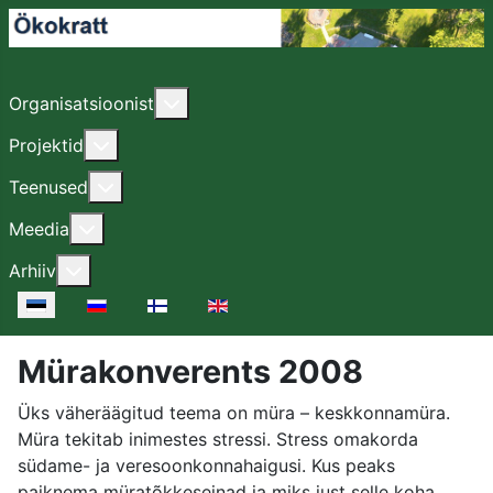
Lisa sellest: Organisatsioonist
Organisatsioonist
Lisa sellest: Projektid
Projektid
Lisa sellest: Teenused
Teenused
Lisa sellest: Meedia
Meedia
Lisa sellest: Arhiiv
Arhiiv
Vali keel
Mürakonverents 2008
Üks väheräägitud teema on müra – keskkonnamüra.
Müra tekitab inimestes stressi. Stress omakorda
südame- ja veresoonkonnahaigusi. Kus peaks
paiknema müratõkkeseinad ja miks just selle koha