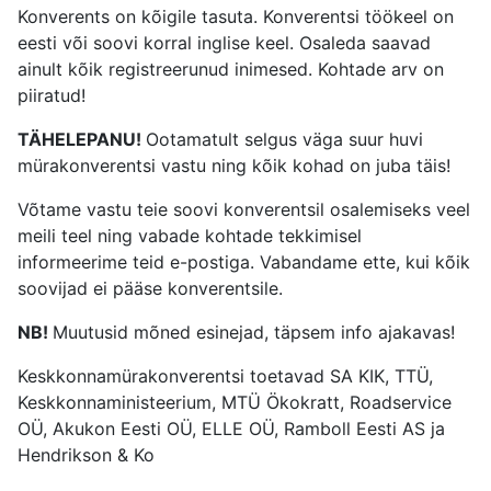
Konverents on kõigile tasuta. Konverentsi töökeel on
eesti või soovi korral inglise keel. Osaleda saavad
ainult kõik registreerunud inimesed. Kohtade arv on
piiratud!
TÄHELEPANU!
Ootamatult selgus väga suur huvi
mürakonverentsi vastu ning kõik kohad on juba täis!
Võtame vastu teie soovi konverentsil osalemiseks veel
meili teel ning vabade kohtade tekkimisel
informeerime teid e-postiga. Vabandame ette, kui kõik
soovijad ei pääse konverentsile.
NB!
Muutusid mõned esinejad, täpsem info ajakavas!
Keskkonnamürakonverentsi toetavad SA KIK, TTÜ,
Keskkonnaministeerium, MTÜ Ökokratt, Roadservice
OÜ, Akukon Eesti OÜ, ELLE OÜ, Ramboll Eesti AS ja
Hendrikson & Ko