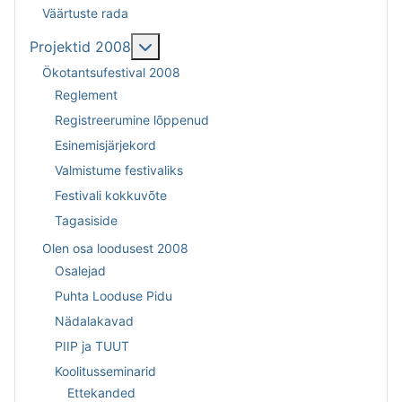
Väärtuste rada
Lisa sellest: Projektid 2008
Projektid 2008
Ökotantsufestival 2008
Reglement
Registreerumine lõppenud
Esinemisjärjekord
Valmistume festivaliks
Festivali kokkuvõte
Tagasiside
Olen osa loodusest 2008
Osalejad
Puhta Looduse Pidu
Nädalakavad
PIIP ja TUUT
Koolitusseminarid
Ettekanded