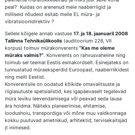
peal? Kuidas on arenenud meie naaberriigid ja
milliseid nõudeid esitab meile EL müra- ja
vibratsioonidirektiiv ?
Sellele kõigele annab vastuse
17. ja 18. jaanuaril 2008
Tallinna Tehnikaülikoolis
(auditoorium 226, VII
korpus) toimuv mürakonverents
”Kas me oleme
müraks valmis?”
. Konverents on rahvusvaheline ning
toimub sel teemal Eestis esmakordselt. Esinejateks on
tunnustatud müraeksperdid Euroopast, naaberriikidest
ning meilt Eestist.
Konverentsile on oodatud kõikide omavalitsuste ja
riigiasutuste spetsialistid, kes igapäevaselt tegelevad
müra leviku leevendamisega või peavad seda lausa
ära hoidma. Näiteks planeerimise, ehitamise,
loodushoiu, transpordiga või mõne muu valdkonnaga
kokku puutuvad ametnikud, arhitektid, tervisekaitsjad
jt inimesed.