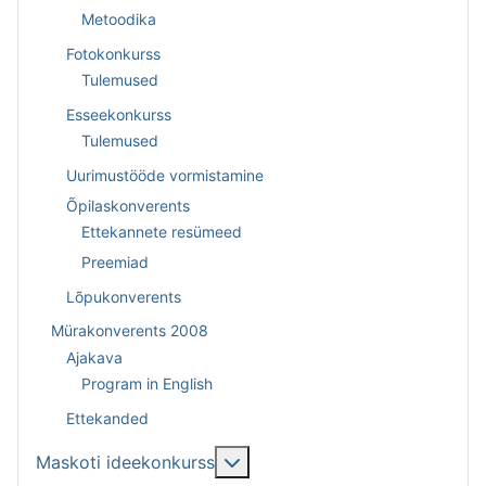
Metoodika
Fotokonkurss
Tulemused
Esseekonkurss
Tulemused
Uurimustööde vormistamine
Õpilaskonverents
Ettekannete resümeed
Preemiad
Lõpukonverents
Mürakonverents 2008
Ajakava
Program in English
Ettekanded
Lisa sellest: Maskoti ideekonk
Maskoti ideekonkurss