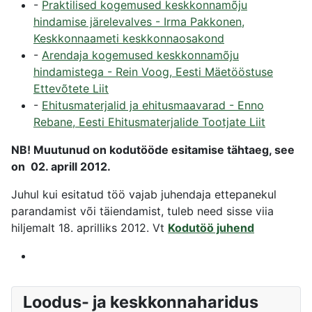
-
Praktilised kogemused keskkonnamõju
hindamise järelevalves - Irma Pakkonen,
Keskkonnaameti keskkonnaosakond
-
Arendaja kogemused keskkonnamõju
hindamistega - Rein Voog, Eesti Mäetööstuse
Ettevõtete Liit
-
Ehitusmaterjalid ja ehitusmaavarad - Enno
Rebane, Eesti Ehitusmaterjalide Tootjate Liit
NB! Muutunud on kodutööde
esitamise tähtaeg, see
on 02. aprill 2012.
Juhul kui esitatud töö vajab juhendaja ettepanekul
parandamist või täiendamist, tuleb need sisse viia
hiljemalt 18. aprilliks 2012. Vt
Kodutöö juhend
Loodus- ja keskkonnaharidus