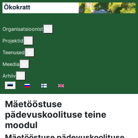
Lisa sellest: Organisatsioonist
Organisatsioonist
Lisa sellest: Projektid
Projektid
Lisa sellest: Teenused
Teenused
Lisa sellest: Meedia
Meedia
Lisa sellest: Arhiiv
Arhiiv
Vali keel
Mäetööstuse
pädevuskoolituse teine
moodul
Mäetööstuse pädevuskoolituse