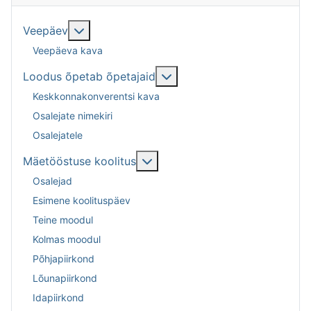
Lisa sellest: Veepäev
Veepäev
Veepäeva kava
Lisa sellest: Loodus õpeta
Loodus õpetab õpetajaid
Keskkonnakonverentsi kava
Osalejate nimekiri
Osalejatele
Lisa sellest: Mäetööstuse kool
Mäetööstuse koolitus
Osalejad
Esimene koolituspäev
Teine moodul
Kolmas moodul
Põhjapiirkond
Lõunapiirkond
Idapiirkond