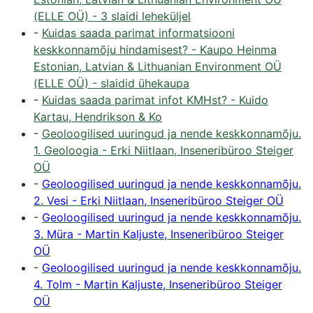
(ELLE OÜ) - 3 slaidi leheküljel
-
Kuidas saada parimat informatsiooni
keskkonnamõju hindamisest? - Kaupo Heinma
Estonian, Latvian & Lithuanian Environment OÜ
(ELLE OÜ) - slaidid ühekaupa
-
Kuidas saada parimat infot KMHst? - Kuido
Kartau, Hendrikson & Ko
-
Geoloogilised uuringud ja nende keskkonnamõju.
1. Geoloogia - Erki Niitlaan, Inseneribüroo Steiger
OÜ
-
Geoloogilised uuringud ja nende keskkonnamõju.
2. Vesi - Erki Niitlaan, Inseneribüroo Steiger OÜ
-
Geoloogilised uuringud ja nende keskkonnamõju.
3. Müra - Martin Kaljuste, Inseneribüroo Steiger
OÜ
-
Geoloogilised uuringud ja nende keskkonnamõju.
4. Tolm - Martin Kaljuste, Inseneribüroo Steiger
OÜ