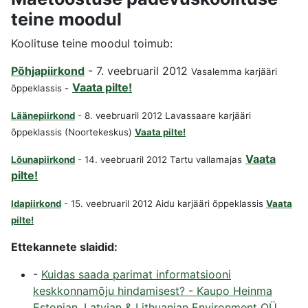
teine moodul
Koolituse teine moodul toimub:
Põhjapiirkond
- 7. veebruaril 2012
Vasalemma karjääri
Vaata pilte!
õppeklassis -
Läänepiirkond
- 8. veebruaril 2012 Lavassaare karjääri
õppeklassis (Noortekeskus)
Vaata pilte!
Vaata
Lõunapiirkond
- 14. veebruaril 2012 Tartu vallamajas
pilte!
Idapiirkond
- 15. veebruaril 2012 Aidu karjääri õppeklassis
Vaata
pilte!
Ettekannete slaidid:
-
Kuidas saada parimat informatsiooni
keskkonnamõju hindamisest? - Kaupo Heinma
Estonian, Latvian & Lithuanian Environment OÜ