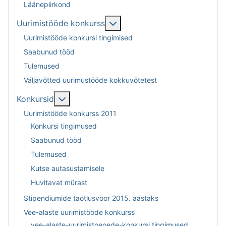
Läänepiirkond
Lisa sellest: Uurimistööde k
Uurimistööde konkurss
Uurimistööde konkursi tingimised
Saabunud tööd
Tulemused
Väljavõtted uurimustööde kokkuvõtetest
Lisa sellest: Konkursid
Konkursid
Uurimistööde konkurss 2011
Konkursi tingimused
Saabunud tööd
Tulemused
Kutse autasustamisele
Huvitavat mürast
Stipendiumide taotlusvoor 2015. aastaks
Vee-alaste uurimistööde konkurss
vee-alaste-uurimistoeoede-konkursi tingimused