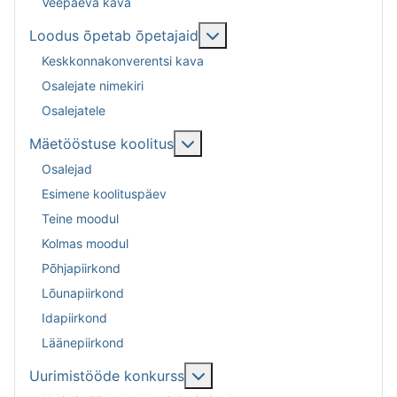
Veepäeva kava
Lisa sellest: Loodus õpeta
Loodus õpetab õpetajaid
Keskkonnakonverentsi kava
Osalejate nimekiri
Osalejatele
Lisa sellest: Mäetööstuse kool
Mäetööstuse koolitus
Osalejad
Esimene koolituspäev
Teine moodul
Kolmas moodul
Põhjapiirkond
Lõunapiirkond
Idapiirkond
Läänepiirkond
Lisa sellest: Uurimistööde k
Uurimistööde konkurss