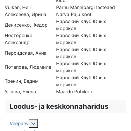
klubi
Vulkan, Heli
Pärnu Männipargi lasteaed
Алексеева, Ирина
Narva Paju kool
Нарвский Клуб Юных
Денисенко, Федор
моряков
Нестеренко,
Нарвский Клуб Юных
Александр
моряков
Нарвский Клуб Юных
Персидская, Анна
моряков
Нарвский Клуб Юных
Потапова, Людмила
моряков
Нарвский Клуб Юных
Тренин, Вадим
моряков
Углова, Елена
Maardu Põhikool
Loodus- ja keskkonnaharidus
Lisa sellest: Veepäev
Veepäev