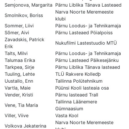
Semjonova, Margarita
Pärnu Liblika Tänava Lasteaed
Narva Noorte Meremeeste
Smolnikov, Boriss
klubi
Sommer, Liivi
Pärnu Loodus- ja Tehnikamaja
Sõmer, Aivi
Pärnu Lasteaed Pöialpoiss
Zavadskis, Patrick
Nukufilmi Lastestuudio MTÜ
Erik
Talts, Milvi
Pärnu Loodus- ja Tehnikamaja
Talumaa Erika
Pärnu Lasteaed Päikesejänku
Tarkpea, Sirje
Pärnu Liblika Tänava lasteaed
Tuuling, Lehte
TLÜ Rakvere Kolledþ
Uustallo, Enn
Tallinna Polütehnikum
Vartla, Maie
Püünsi Kooli lasteaia osa
Vender, Kristi
Pärnu lasteaed Trall
Tallinna Läänemere
Vene, Tia Maria
Gümnaasium
Viller, Viive
Vasta Kool
Narva Noorte Meremeeste
Volkova Jekaterina