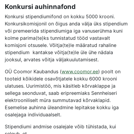
Konkursi auhinnafond
Konkursi stipendiumifond on kokku 5000 krooni.
Konkursikomisjonil on õigus anda välja üks stipendium
või premeerida stipendiumiga iga vanuserühma kuni
kolme parima(te)ks tunnistatud tööd vastavalt
komisjoni otsusele. Võitja(te)le määratud rahaline
stipendium kantakse võitja(te)le üle ühe nädala
jooksul, arvates võitja väljakuulutamisest.
OÜ Coomor Kaubandus (
www.coomor.ee
) poolt on
tooteid kõikidele osavõtjatele kokku 6000 krooni
ulatuses. Uurimistöö, mis käsitleb kõrvaklappe ja
sellega seonduvat, saab eripreemiaks Sennheiseri
elektrooniliselt müra summutavad kõrvaklapid.
Esemelise auhinna üleandmine lepitakse kokku iga
osalejaga individuaalselt.
Stipendiumi andmise osalejale võib tühistada, kui
selgub, et