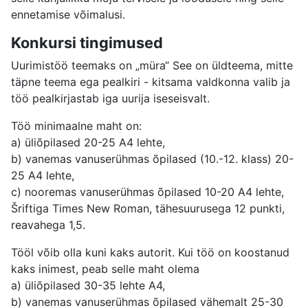
ennetamise võimalusi.
Konkursi tingimused
Uurimistöö teemaks on „müra“ See on üldteema, mitte
täpne teema ega pealkiri - kitsama valdkonna valib ja
töö pealkirjastab iga uurija iseseisvalt.
Töö minimaalne maht on:
a) üliõpilased 20-25 A4 lehte,
b) vanemas vanuserühmas õpilased (10.-12. klass) 20-
25 A4 lehte,
c) nooremas vanuserühmas õpilased 10-20 A4 lehte,
Šriftiga Times New Roman, tähesuurusega 12 punkti,
reavahega 1,5.
Tööl võib olla kuni kaks autorit. Kui töö on koostanud
kaks inimest, peab selle maht olema
a) üliõpilased 30-35 lehte A4,
b) vanemas vanuserühmas õpilased vähemalt 25-30