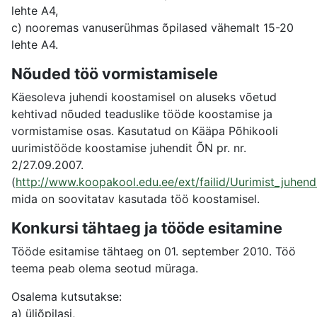
lehte A4,
c) nooremas vanuserühmas õpilased vähemalt 15-20
lehte A4.
Nõuded töö vormistamisele
Käesoleva juhendi koostamisel on aluseks võetud
kehtivad nõuded teaduslike tööde koostamise ja
vormistamise osas. Kasutatud on Kääpa Põhikooli
uurimistööde koostamise juhendit ÕN pr. nr.
2/27.09.2007.
(
http://www.koopakool.edu.ee/ext/failid/Uurimist_juhen
mida on soovitatav kasutada töö koostamisel.
Konkursi tähtaeg ja tööde esitamine
Tööde esitamise tähtaeg on 01. september 2010. Töö
teema peab olema seotud müraga.
Osalema kutsutakse:
a) üliõpilasi,