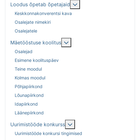
Подробнее: Loodus õpeta
Loodus õpetab õpetajaid
Keskkonnakonverentsi kava
Osalejate nimekiri
Osalejatele
Подробнее: Mäetööstuse kool
Mäetööstuse koolitus
Osalejad
Esimene koolituspäev
Teine moodul
Kolmas moodul
Põhjapiirkond
Lõunapiirkond
Idapiirkond
Läänepiirkond
Подробнее: Uurimistööde k
Uurimistööde konkurss
Uurimistööde konkursi tingimised