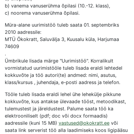
b) vanema vanuserühma õpilasi (10.-12. klass),
c) noorema vanuserühma õpilasi.
Müra-alane uurimistöö tuleb saata 01. septembriks
2010 aadressile:
MTÜ Ökokratt, Saluvälja 3, Kuusalu küla, Harjumaa
74609
.
Ümbrikule lisada märge "Uurimistöö". Korralikult
vormistatud uurimistööle tuleb lisada eraldi lehtedel
kokkuvõte ja töö autori(te) andmed: nimi, asutus,
klass/kursus , juhendaja, e-posti aadress ja telefon.
Tööle tuleb lisada eraldi lehel ühe lehekülje pikkune
kokkuvõte, kus antakse ülevaade tööst, metoodikast,
tulemustest ja järeldustest. Palume saata töö ka
elektrooniliselt (pdf; doc või docx formaadis)
aadressile (kuni 15 MB)
vastused@okokratt.ee
või
saata link serverist töö alla laadimiseks koos ligipääsu