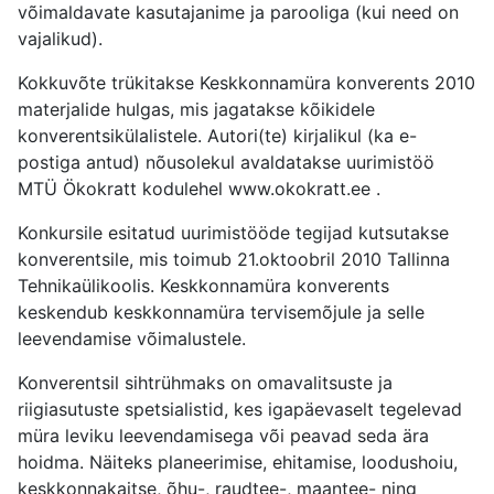
võimaldavate kasutajanime ja parooliga (kui need on
vajalikud).
Kokkuvõte trükitakse Keskkonnamüra konverents 2010
materjalide hulgas, mis jagatakse kõikidele
konverentsikülalistele. Autori(te) kirjalikul (ka e-
postiga antud) nõusolekul avaldatakse uurimistöö
MTÜ Ökokratt kodulehel www.okokratt.ee .
Konkursile esitatud uurimistööde tegijad kutsutakse
konverentsile, mis toimub 21.oktoobril 2010 Tallinna
Tehnikaülikoolis. Keskkonnamüra konverents
keskendub keskkonnamüra tervisemõjule ja selle
leevendamise võimalustele.
Konverentsil sihtrühmaks on omavalitsuste ja
riigiasutuste spetsialistid, kes igapäevaselt tegelevad
müra leviku leevendamisega või peavad seda ära
hoidma. Näiteks planeerimise, ehitamise, loodushoiu,
keskkonnakaitse, õhu-, raudtee-, maantee- ning