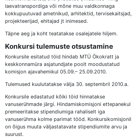
laevatranspordiga või mõne muu valdkonnaga
kokkupuutuvad ametnikud, arhitektid, tervisekaitsjad,
projekteerijad, ehitajad jt inimesed.
Täpne aeg ja koht teatatakse osalejatele hiljem.
Konkursi tulemuste otsustamine
Konkursile esitatud töid hindab MTÜ Ökokratt ja
keskkonnamüra asjatundjate poolt moodustatud
komisjon ajavahemikul 05.09.– 25.09.2010.
Tulemused kuulutatakse välja 30. septembril 2010.a.
Konkursile edastatud kõiki töid hinnatakse
vanuserühmade järgi. Hindamiskomisjoni ettepanekul
premeeritakse stipendiumiga rahaliselt iga
vanuserühma kolme parimat tööd. Konkursikomisjonil
on õigus muuta väljastatavate stipendiumite arvu ja
suurust.