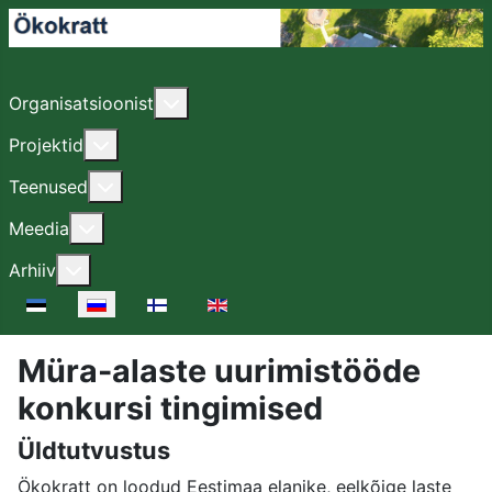
Подробнее: Organisatsioonist
Organisatsioonist
Подробнее: Projektid
Projektid
Подробнее: Teenused
Teenused
Подробнее: Meedia
Meedia
Подробнее: Arhiiv
Arhiiv
Выберите язык
Müra-alaste uurimistööde
konkursi tingimised
Üldtutvustus
Ökokratt on loodud Eestimaa elanike, eelkõige laste