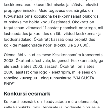
keskkonnateadlikkuse tõstmiseks ja säästva eluviisi
propageerimiseks. Meie tegevuse eesmärgiks on
tutvustada oma kodukoha keskkonnaalast olukorda,
et oskaksime hoida kogu Eestimaad. Ökokratt on
tegutsenud viimased 11 aastat peamiselt noortega, mil
lasteaedades ja koolides on läbi viidud keskkonna- ja
loodusnädalaid. Ökokratt kaasab oma projektides
kõikide maakondade noori (kokku üle 20 000).
Oleme läbi viinud esimese Keskkonnamüra konverentsi
2008, Ökotantsufestivale, kulgenud Keskkonnatelgiga
üle Eesti alates 2003. aastast. Ökokratil on alates
2000. aastast oma logo - elektripirn, mille sees on
roheline kuusepuu - ning tunnuslause "VALGUSTA
END!"
Konkursi eesmärk
Konkursi eesmärk on teadvustada müra olemasolu,
selle kahjulikku mõju tervisele ja loodusele ning selle