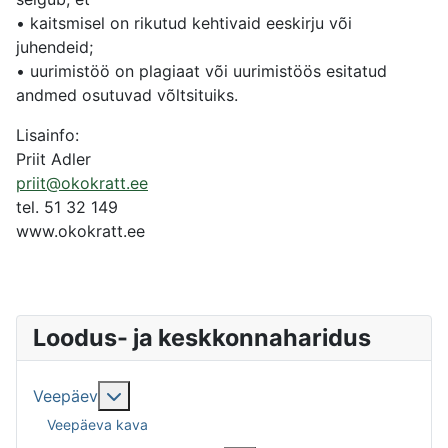
• kaitsmisel on rikutud kehtivaid eeskirju või
juhendeid;
• uurimistöö on plagiaat või uurimistöös esitatud
andmed osutuvad võltsituiks.
Lisainfo:
Priit Adler
priit@okokratt.ee
tel. 51 32 149
www.okokratt.ee
Loodus- ja keskkonnaharidus
Подробнее: Veepäev
Veepäev
Veepäeva kava