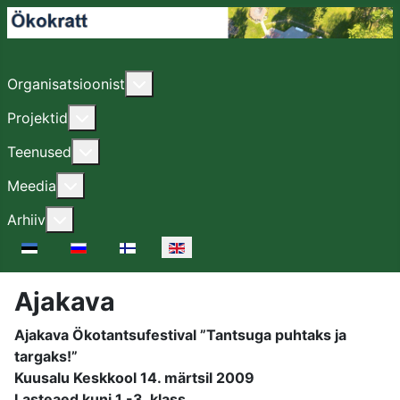
More about: Organisatsioonist
Organisatsioonist
More about: Projektid
Projektid
More about: Teenused
Teenused
More about: Meedia
Meedia
More about: Arhiiv
Arhiiv
Select your language
Ajakava
Ajakava Ökotantsufestival ”Tantsuga puhtaks ja
targaks!”
Kuusalu Keskkool 14. märtsil 2009
Lasteaed kuni 1.-3. klass