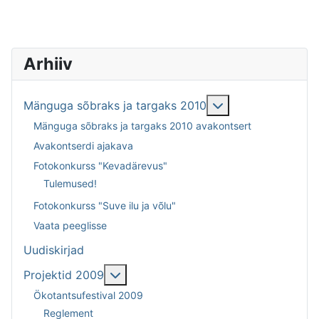
Arhiiv
More about: Mäng
Mänguga sõbraks ja targaks 2010
Mänguga sõbraks ja targaks 2010 avakontsert
Avakontserdi ajakava
Fotokonkurss "Kevadärevus"
Tulemused!
Fotokonkurss "Suve ilu ja võlu"
Vaata peeglisse
Uudiskirjad
More about: Projektid 2009
Projektid 2009
Ökotantsufestival 2009
Reglement