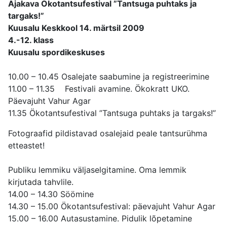
Ajakava Ökotantsufestival ”Tantsuga puhtaks ja
targaks!”
Kuusalu Keskkool 14. märtsil 2009
4.-12. klass
Kuusalu spordikeskuses
10.00 – 10.45 Osalejate saabumine ja registreerimine
11.00 – 11.35 Festivali avamine. Ökokratt UKO.
Päevajuht Vahur Agar
11.35 Ökotantsufestival ”Tantsuga puhtaks ja targaks!”
Fotograafid pildistavad osalejaid peale tantsurühma
etteastet!
Publiku lemmiku väljaselgitamine. Oma lemmik
kirjutada tahvlile.
14.00 – 14.30 Söömine
14.30 – 15.00 Ökotantsufestival: päevajuht Vahur Agar
15.00 – 16.00 Autasustamine. Pidulik lõpetamine