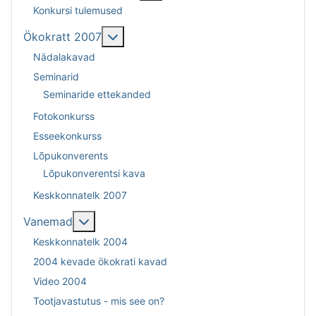
Konkursi tulemused
More about: Ökokratt 2007
Ökokratt 2007
Nädalakavad
Seminarid
Seminaride ettekanded
Fotokonkurss
Esseekonkurss
Lõpukonverents
Lõpukonverentsi kava
Keskkonnatelk 2007
More about: Vanemad
Vanemad
Keskkonnatelk 2004
2004 kevade ökokrati kavad
Video 2004
Tootjavastutus - mis see on?