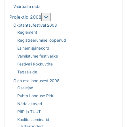
Väärtuste rada
More about: Projektid 2008
Projektid 2008
Ökotantsufestival 2008
Reglement
Registreerumine lõppenud
Esinemisjärjekord
Valmistume festivaliks
Festivali kokkuvõte
Tagasiside
Olen osa loodusest 2008
Osalejad
Puhta Looduse Pidu
Nädalakavad
PIIP ja TUUT
Koolitusseminarid
Ettekanded