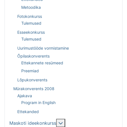
Metoodika
Fotokonkurss
Tulemused
Esseekonkurss
Tulemused
Uurimustööde vormistamine
Õpilaskonverents
Ettekannete resümeed
Preemiad
Lõpukonverents
Mürakonverents 2008
Ajakava
Program in English
Ettekanded
More about: Maskoti ideekon
Maskoti ideekonkurss